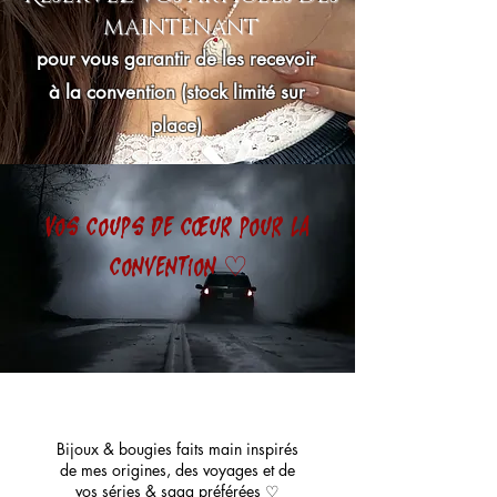
maintenant
pour vous garantir de les recevoir
à la convention (stock limité sur
place)
Vos coups de cœur pour la
convention
♡
Bijoux & bougies faits main inspirés
de mes origines, des voyages et de
vos séries & saga préférées ♡